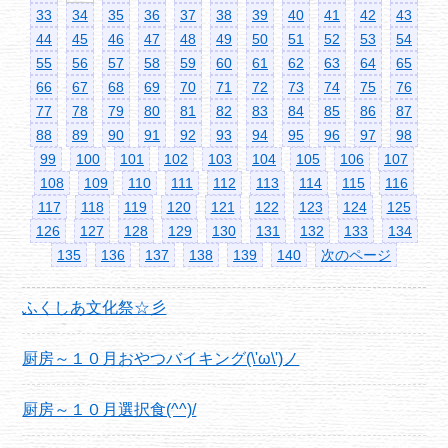
33
34
35
36
37
38
39
40
41
42
43
44
45
46
47
48
49
50
51
52
53
54
55
56
57
58
59
60
61
62
63
64
65
66
67
68
69
70
71
72
73
74
75
76
77
78
79
80
81
82
83
84
85
86
87
88
89
90
91
92
93
94
95
96
97
98
99
100
101
102
103
104
105
106
107
108
109
110
111
112
113
114
115
116
117
118
119
120
121
122
123
124
125
126
127
128
129
130
131
132
133
134
135
136
137
138
139
140
次のページ
ふくしあ文化祭☆彡
厨房～１０月おやつバイキング(\'ω\')ノ
厨房～１０月選択食(^^)/