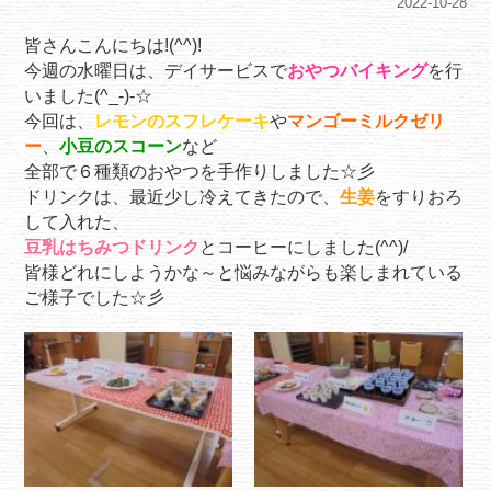
2022-10-28
皆さんこんにちは!(^^)!
今週の水曜日は、デイサービスで
おやつバイキング
を行
いました(^_-)-☆
今回は、
レモンのスフレケーキ
や
マンゴーミルクゼリ
ー
、
小豆のスコーン
など
全部で６種類のおやつを手作りしました☆彡
ドリンクは、最近少し冷えてきたので、
生姜
をすりおろ
して入れた、
豆乳はちみつドリンク
とコーヒーにしました(^^)/
皆様どれにしようかな～と悩みながらも楽しまれている
ご様子でした☆彡