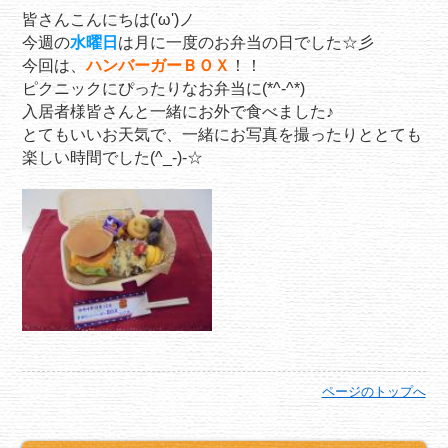
皆さんこんにちは('ω')ノ
今週の
水曜日
は月に一度のお弁当の日でした☆彡
今回は、
ハンバーガーＢＯＸ
！！
ピクニックにぴったりなお弁当に(*^-^*)
入居者様皆さんと一緒にお外で食べました♪
とてもいいお天気で、一緒にお写真を撮ったりととても
楽しい時間でした(^_-)-☆
ページのトップへ