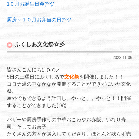
1０月お誕生日会(^^)/
厨房～１０月お弁当の日(^^)/
ふくしあ文化祭☆彡
2022-11-06
皆さんこんにちは('ω')ノ
5日の土曜日にふくしあで
文化祭
を開催しました！！
コロナ渦の中なかなか開催することができずにいた文化
祭。
屋外でもできるよう計画し、やっと、。やっと！！開催
することができました( ;∀;)
バザーや厨房手作りの中華おこわやお赤飯、いなり寿
司、そしてお菓子！！
たくさんの方々が購入してくださり、ほとんど残らず売