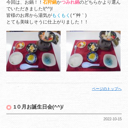
今回は、お鍋！！
石狩鍋
か
つみれ鍋
のどちらかより選ん
でいただきました!(^^)!
皆様のお席から湯気が
もくもく
( *´艸｀)
とても美味しそうに仕上がりました！！
ページのトップへ
1０月お誕生日会(^^)/
2022-10-15