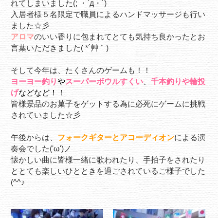
れてしまいました(; ・`д・´)
入居者様５名限定で職員によるハンドマッサージも行い
ました☆彡
アロマ
のいい香りに包まれてとても気持ち良かったとお
言葉いただきました( *´艸｀)
そして今年は、たくさんのゲームも！！
ヨーヨー釣り
や
スーパーボウルすくい
、
千本釣りや輪投
げ
などなど！！
皆様景品のお菓子をゲットする為に必死にゲームに挑戦
されていました☆彡
午後からは、
フォークギターとアコーディオン
による演
奏会でした('ω')ノ
懐かしい曲に皆様一緒に歌われたり、手拍子をされたり
ととても楽しいひとときを過ごされているご様子でした
(^^♪