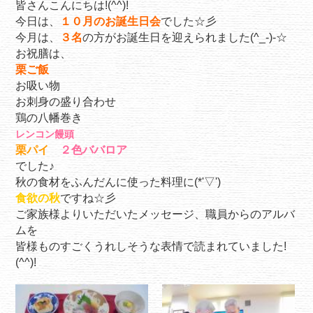
皆さんこんにちは!(^^)!
今日は、
１０月のお誕生日会
でした☆彡
今月は、
３名
の方がお誕生日を迎えられました(^_-)-☆
お祝膳は、
栗ご飯
お吸い物
お刺身の盛り合わせ
鶏の八幡巻き
レンコン饅頭
栗パイ
２色ババロア
でした♪
秋の食材をふんだんに使った料理に(*'▽')
食欲の秋
ですね☆彡
ご家族様よりいただいたメッセージ、職員からのアルバ
ムを
皆様ものすごくうれしそうな表情で読まれていました!
(^^)!