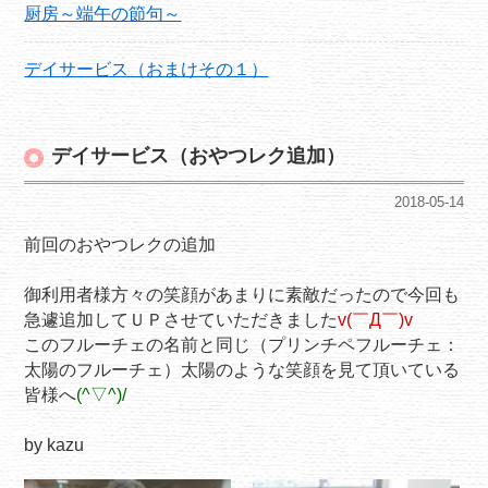
厨房～端午の節句～
デイサービス（おまけその１）
デイサービス（おやつレク追加）
2018-05-14
前回のおやつレクの追加
御利用者様方々の笑顔があまりに素敵だったので今回も
急遽追加してＵＰさせていただきました
v(￣Д￣)v
このフルーチェの名前と同じ（プリンチペフルーチェ：
太陽のフルーチェ）太陽のような笑顔を見て頂いている
皆様へ
(^▽^)/
by kazu