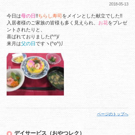
2018-05-13
今日は
母の日
!!
ちらし寿司
をメインとした献立でした!!
入居者様のご家族の皆様も多く見えられ、
お花
をプレゼ
ントされたりと、
喜ばれておりました(^^)/
来月は
父の日
ですヽ(^o^)丿
ページのトップへ
デイサービス（おやつレク）