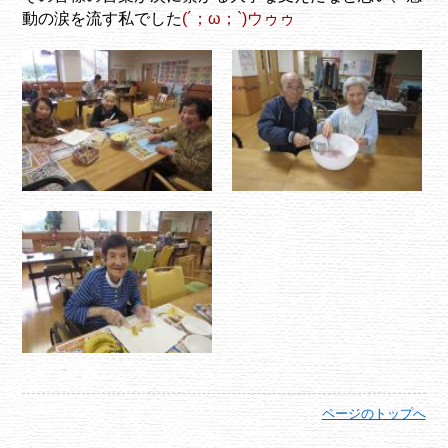
動の涙を流す私でした
(´；ω；`)ウゥゥ
ページのトップへ