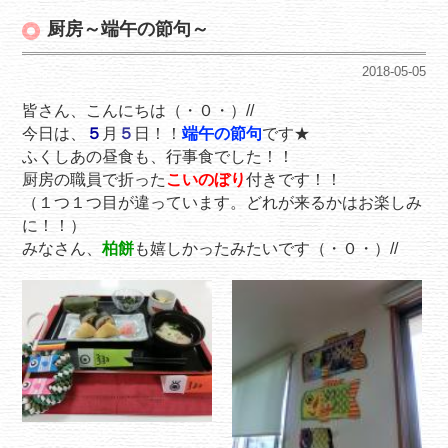
厨房～端午の節句～
2018-05-05
皆さん、こんにちは（・０・）//
今日は、
５
月
５
日！！
端午の節句
です★
ふくしあの昼食も、行事食でした！！
厨房の職員で折った
こいのぼり
付きです！！
（１つ１つ目が違っています。どれが来るかはお楽しみ
に！！）
みなさん、
柏餅
も嬉しかったみたいです（・０・）//