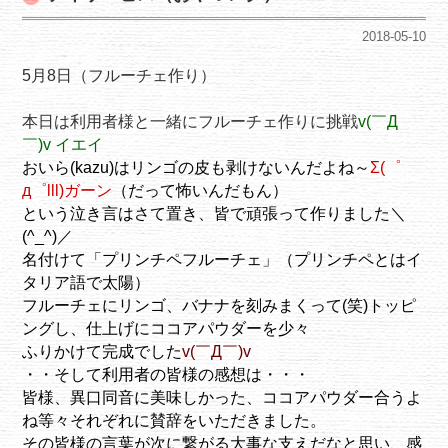
2018-05-10
5月8日（フルーチェ作り）
本日は利用者様と一緒にフルーチェ作りに挑戦
v(￣Д
￣)v イエイ
おいら(kazu)はリンゴの皮も剥けないんだよね～
Σ(゜
д゜lll)ガーン
（だって怖いんだもん）
という泣き言はさて置き、皆で頑張って作りました＼
(^_^)／
名付けて「プリンチペフルーチェ」（プリンチペとはイ
タリア語で太陽）
フルーチェにリンゴ、バナナを刻みまくって(笑)トッピ
ングし、仕上げにココアパウダーを少々
ふりかけて完成でした
v(￣Д￣)v
・・そして利用者の皆様の感想は・・・
皆様、異口同音に美味しかった、ココアパウダー合うよ
ね等々それぞれに賛辞をいただきました。
その皆様の言葉が次に繋がる大事な支えだなと思い、感