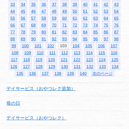
33
34
35
36
37
38
39
40
41
42
43
44
45
46
47
48
49
50
51
52
53
54
55
56
57
58
59
60
61
62
63
64
65
66
67
68
69
70
71
72
73
74
75
76
77
78
79
80
81
82
83
84
85
86
87
88
89
90
91
92
93
94
95
96
97
98
99
100
101
102
103
104
105
106
107
108
109
110
111
112
113
114
115
116
117
118
119
120
121
122
123
124
125
126
127
128
129
130
131
132
133
134
135
136
137
138
139
140
次のページ
デイサービス（おやつレク追加）
母の日
デイサービス（おやつレク）