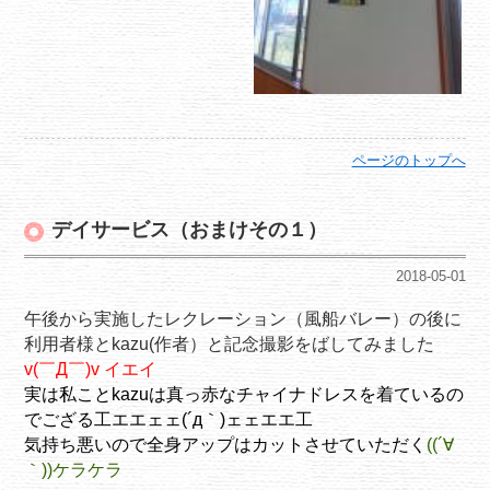
ページのトップへ
デイサービス（おまけその１）
2018-05-01
午後から実施したレクレーション（風船バレー）の後に
利用者様とkazu(作者）と記念撮影をばしてみました
v(￣Д￣)v イエイ
実は私ことkazuは真っ赤なチャイナドレスを着ているの
でござる工エエェェ(´д｀)ェェエエ工
気持ち悪いので全身アップはカットさせていただく
((´∀
｀))ケラケラ