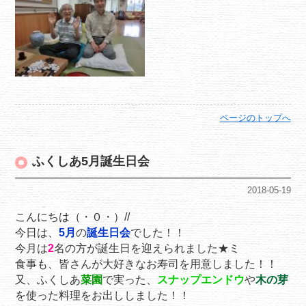
ページのトップへ
ふくしあ5月誕生日会
2018-05-19
こんにちは（・０・）//
今日は、
5
月
の
誕生日会
でした！！
今月は
2
名の方が誕生日を迎えられました★ミ
食事も、皆さんが大好きなお寿司を用意しました！！
又、ふくしあ
菜園
で実った、
スナップエンドウ
や
木の芽
を使った料理をお出ししました！！