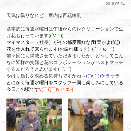
2018-05-24
天気は曇りなれど、室内は百花繚乱
基本的に毎週水曜日は午後からのレクリエーションで生
け花も行っています
((´∀｀))
マイマスター（社長）がその都度新鮮な(野菜かよ(笑))
花を仕入れて来られます(お疲れ様っす）(｀・ω・´)ゞ
前々回にも掲載させていただきましたが、どうしてこん
なに皆様の笑顔と花のコラボレーションがベストマッチ
するんだろうと思います(゜.゜)
やはり癒しを求める気持ちですかね～
((´∀｀))ケラケラ
とにかく毎週水曜日をスタッフ一同も楽しみにしている
今日この頃です
v(￣Д￣)v イエイ