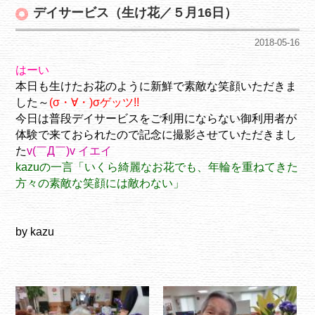
デイサービス（生け花／５月16日）
2018-05-16
はーい
本日も生けたお花のように新鮮で素敵な笑顔いただきま
した～
(σ・∀・)σゲッツ!!
今日は普段デイサービスをご利用にならない御利用者が
体験で来ておられたので記念に撮影させていただきまし
た
v(￣Д￣)v イエイ
kazuの一言「いくら綺麗なお花でも、年輪を重ねてきた
方々の素敵な笑顔には敵わない」
by kazu