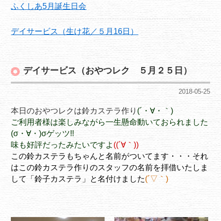
ふくしあ5月誕生日会
デイサービス（生け花／５月16日）
デイサービス（おやつレク ５月２５日）
2018-05-25
本日のおやつレクは鈴カステラ作り
(´・∀・｀)
ご利用者様は楽しみながら一生懸命動いておられました
(σ・∀・)σゲッツ!!
味も好評だったみたいですよ
((´∀｀))
この鈴カステラもちゃんと名前がついてます・・・それ
はこの鈴カステラ作りのスタッフの名前を拝借いたしま
して「鈴子カステラ」と名付けました
(´▽｀)