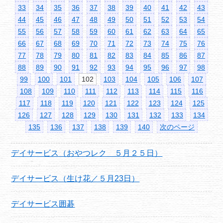
33
34
35
36
37
38
39
40
41
42
43
44
45
46
47
48
49
50
51
52
53
54
55
56
57
58
59
60
61
62
63
64
65
66
67
68
69
70
71
72
73
74
75
76
77
78
79
80
81
82
83
84
85
86
87
88
89
90
91
92
93
94
95
96
97
98
99
100
101
102
103
104
105
106
107
108
109
110
111
112
113
114
115
116
117
118
119
120
121
122
123
124
125
126
127
128
129
130
131
132
133
134
135
136
137
138
139
140
次のページ
デイサービス（おやつレク ５月２５日）
デイサービス（生け花／５月23日）
デイサービス囲碁