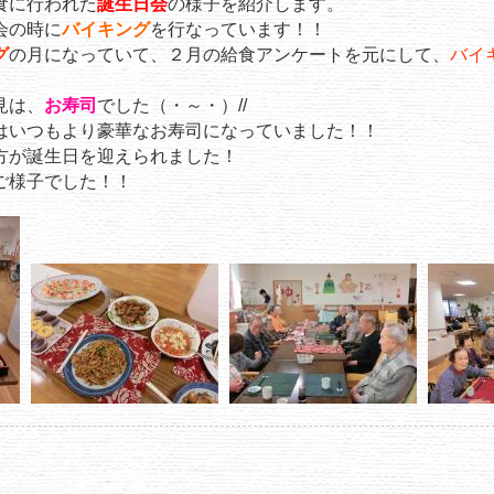
食に行われた
誕生日会
の様子を紹介します。
会の時に
バイキング
を行なっています！！
グ
の月になっていて、２月の給食アンケートを元にして、
バイ
見は、
お寿司
でした（・～・）//
はいつもより豪華なお寿司になっていました！！
方が誕生日を迎えられました！
ご様子でした！！