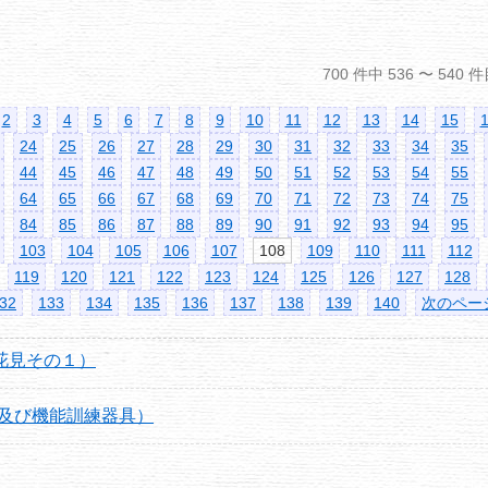
700 件中 536 〜 5
2
3
4
5
6
7
8
9
10
11
12
13
14
15
24
25
26
27
28
29
30
31
32
33
34
35
44
45
46
47
48
49
50
51
52
53
54
55
64
65
66
67
68
69
70
71
72
73
74
75
84
85
86
87
88
89
90
91
92
93
94
95
103
104
105
106
107
108
109
110
111
112
119
120
121
122
123
124
125
126
127
128
32
133
134
135
136
137
138
139
140
次のペー
花見その１）
康及び機能訓練器具）