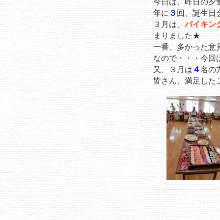
今日は、昨日の夕
年に
３
回、誕生日
３月は、
バイキン
まりました★
一番、多かった意
なので・・・今回
又、３月は
４
名の
皆さん、満足した