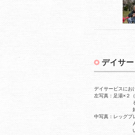
デイサー
デイサービスにお
左写真：足湯×２
るローラーで
好にする効
中写真：レッグプ
んのこと、御利
いま