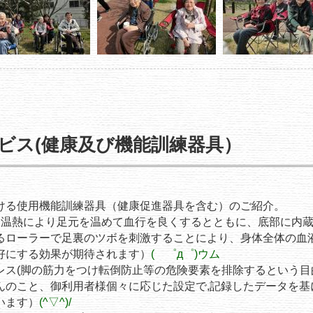
ビス(健康及び機能訓練器具）
ける使用機能訓練器具（健康促進器具を含む）のご紹介。
（温熱により足元を温めて血行を良くするとともに、底部に内
足裏のツボを刺激することにより、身体全体の血液
果が期待されます）
( ゜д゜)ウム
レス(脚の筋力をつけ転倒防止等の危険要素を排除するという目
用者様個々に応じた設定で,記録したデータを基に
す）
(^▽^)/