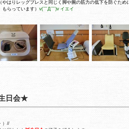
（やはりレッグプレスと同じく脚や腕の筋力の低下を防ぐため
います）
v(￣Д￣)v イエイ
生日会★
）//