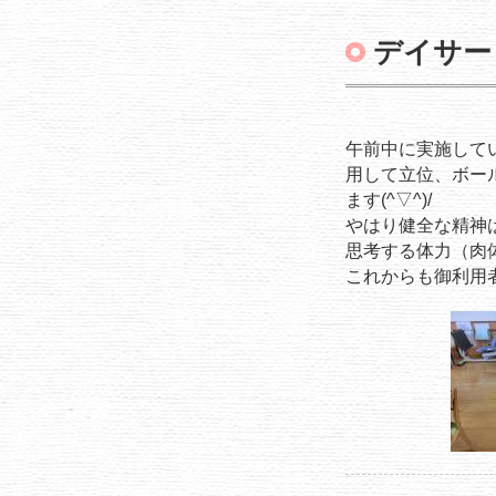
デイサー
午前中に実施して
用して立位、ボー
ます(^▽^)/
やはり健全な精神
思考する体力（肉
これからも御利用