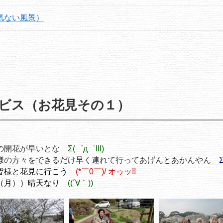
気ない風景）
ビス（お花見その１）
の開花が早いとな
Σ(゜д゜lll)
様の方々をできるだけ早く連れて行ってあげんとあかんやん
皆様と花見に行こう
(*￣0￣)/ オゥッ!!
（月））晴天なり
((´∀｀))