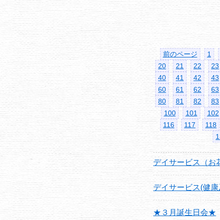
前のページ
1
20
21
22
23
40
41
42
43
60
61
62
63
80
81
82
83
100
101
102
116
117
118
1
デイサービス（お
デイサービス(健
★３月誕生日会★