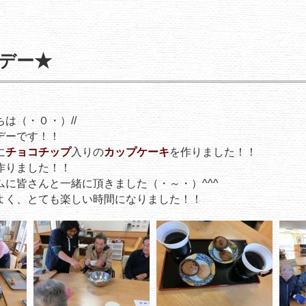
デー★
は（・０・）//
デーです！！
に
チョコチップ
入りの
カップケーキ
を作りました！！
作りました！！
ムに皆さんと一緒に頂きました（・～・）^^^
よく、とても楽しい時間になりました！！