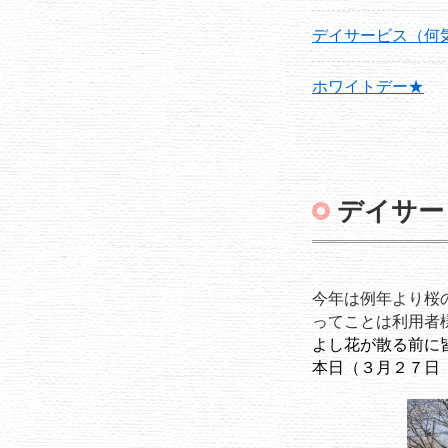
デイサービス（何
ホワイトデー★
デイサー
今年は例年より桜
ってことは利用者
よし花が散る前に
本日（３月２７日