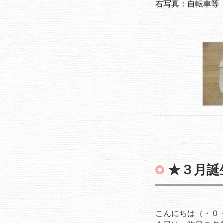
右写真：自転車等
もらって
★３月誕
こんにちは（・０・