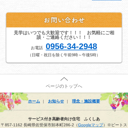
見学はいつでも大歓迎です！！！ お気軽にご相
談・ご連絡ください！！！
0956-34-2948
お電話
（日曜・祝日を除く午前9時～午後5時）
ページのトップへ
ホーム
お知らせ
理念・施設概要
サービス付き高齢者向け住宅 ふくしあ
〒857-1162 長崎県佐世保市卸本町286-2（
Googleマップ
）※ビートス