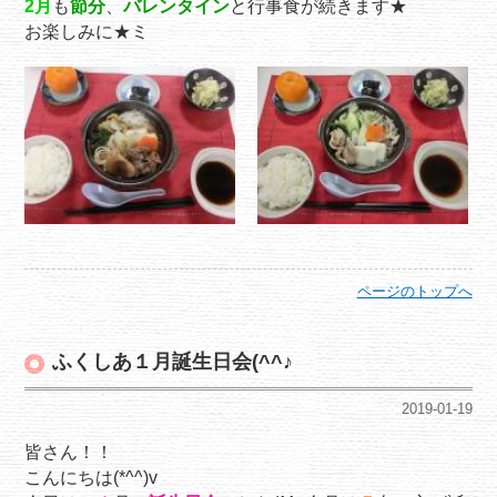
2月
も
節分
、
バレンタイン
と行事食が続きます★
お楽しみに★ミ
ページのトップへ
ふくしあ１月誕生日会(^^♪
2019-01-19
皆さん！！
こんにちは(*^^)v