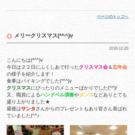
ページのトップへ
メリークリスマス(*^^)v
2018-12-25
こんにちは(*^^)v
今日は２２日にふくしあで行った
クリスマス会
＆
忘年会
の様子を紹介します！
食事はバイキングでした(*^^)v
クリスマス
にぴったりのメニューばかりでした(^^)/
又、職員による
ハンドベル演奏
や
ダンス
などありとても
盛り上がりました★
最後は
サンタ
さんからのプレゼントもあり皆さん喜ばれ
ていました(^^♪