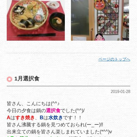
ページのトップへ
1月選択食
2019-01-28
皆さん、こんにちは(^^♪
今日の夕食は鍋の
選択食
でした(^^)/
A
は
すき焼き
、
B
は
水炊き
です！！
皆さん沸騰する鍋を見つめておられ(ー_ー)!!
出来立ての鍋を皆さん楽しまれていました(*^^)v