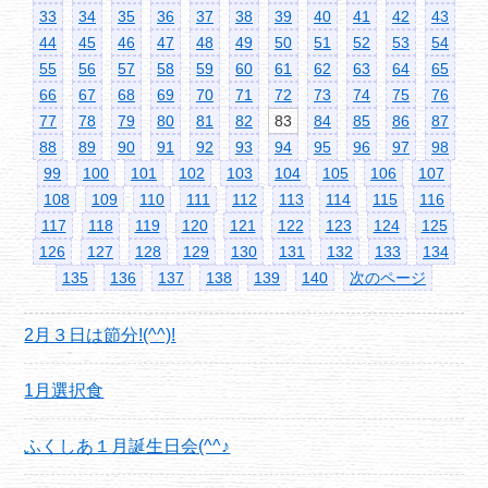
33
34
35
36
37
38
39
40
41
42
43
44
45
46
47
48
49
50
51
52
53
54
55
56
57
58
59
60
61
62
63
64
65
66
67
68
69
70
71
72
73
74
75
76
77
78
79
80
81
82
83
84
85
86
87
88
89
90
91
92
93
94
95
96
97
98
99
100
101
102
103
104
105
106
107
108
109
110
111
112
113
114
115
116
117
118
119
120
121
122
123
124
125
126
127
128
129
130
131
132
133
134
135
136
137
138
139
140
次のページ
2月３日は節分!(^^)!
1月選択食
ふくしあ１月誕生日会(^^♪