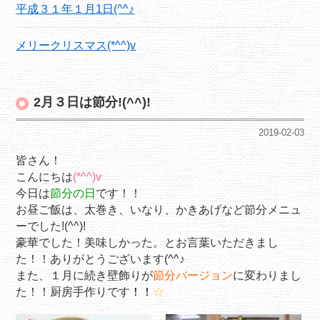
平成３１年１月1日(^^♪
メリークリスマス(*^^)v
2月３日は節分!(^^)!
2019-02-03
皆さん！
こんにちは
(*^^)v
今日は
節分の日
です！！
お昼ご飯は、太巻き、いなり、かきあげなど節分メニュ
ーでした!(^^)!
豪華でした！美味しかった。とお言葉いただきまし
た！！ありがとうございます(^^♪
また、１月に続き壁飾りが
節分バージョン
に変わりまし
た！！厨房手作りです
！！
☆