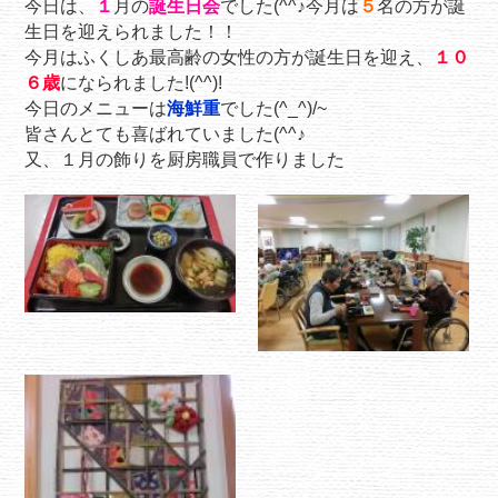
今日は、
１
月の
誕生日会
でした(^^♪今月は
５
名の方が誕
生日を迎えられました！！
今月はふくしあ最高齢の女性の方が誕生日を迎え、
１０
６歳
になられました!(^^)!
今日のメニューは
海鮮重
でした(^_^)/~
皆さんとても喜ばれていました(^^♪
又、１月の飾りを厨房職員で作りました