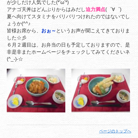
が少しだけ人気でした(*'ω'*)
アナゴ天丼はどんぶりからはみだし
迫力満点
(゜∀゜)
夏へ向けてスタミナをバリバリつけれたのではないでし
ょうか(^^♪
皆様お席から、
おぉ～
というお声が聞こえてきておりま
した☆彡
６月２週目は、お弁当の日も予定しておりますので、是
非是非またホームページをチェックしてみてくださいネ
(^_-)-☆
ページのトップへ