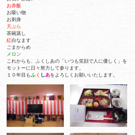
お赤飯
お吸い物
お刺身
天ぷら
茶碗蒸し
紅
白なます
ごまからめ
メロン
これからも、ふくしあの「いつも笑顔で人に優しく」を
モットーに日々努力して参ります。
１０年目も
ふ
く
し
あ
をよろしくお願いいたします。