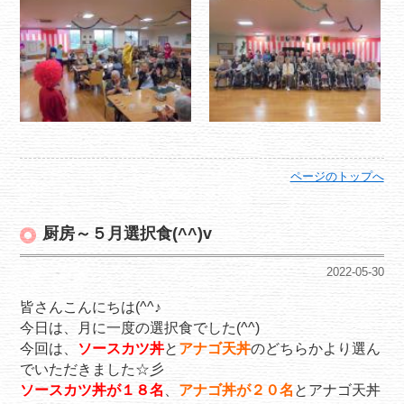
ページのトップへ
厨房～５月選択食(^^)v
2022-05-30
皆さんこんにちは(^^♪
今日は、月に一度の選択食でした(^^)
今回は、
ソースカツ丼
と
アナゴ天丼
のどちらかより選ん
でいただきました☆彡
ソースカツ丼が１８名
、
アナゴ丼が２０名
とアナゴ天丼