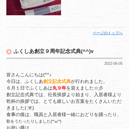
ページのトップへ
ふくしあ創立９周年記念式典(^^)v
2022-06-05
皆さんこんにちは(^^♪
今日は、ふくしあ
創立記念式典
が行われました。
６月１日でふくしあは
丸９年
を迎えました☆彡
創立記念式典では、社長挨拶より始まり、入居者様より
乾杯の挨拶では、とても嬉しいお言葉をたくさんいただ
きました( ;∀;)
食事の後は、職員と入居者様一緒におどりを踊ったり、
歌をうたったりしました(*'ω'*)
お祝い膳は、