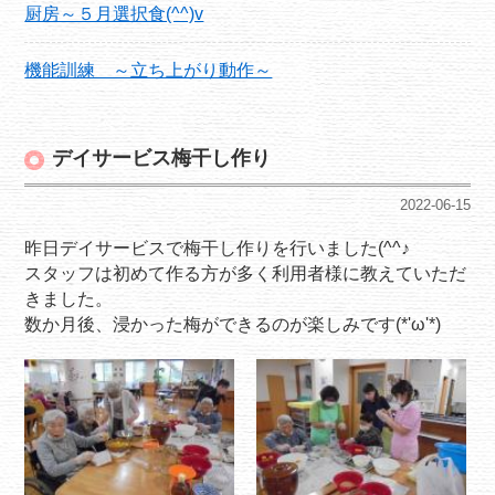
厨房～５月選択食(^^)v
機能訓練 ～立ち上がり動作～
デイサービス梅干し作り
2022-06-15
昨日デイサービスで梅干し作りを行いました(^^♪
スタッフは初めて作る方が多く利用者様に教えていただ
きました。
数か月後、浸かった梅ができるのが楽しみです(*'ω'*)