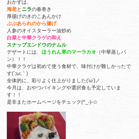
おかずは、
海老
と
ニラ
の春巻き
厚揚げのきのこあんかけ
ぶぶあられのから揚げ
人参のオイスターラー油炒め
白菜と中華クラゲの和え
スナップエンドウのナムル
デザートには、
ほうれん草のマーラカオ
（中華蒸しパ
ン）！！
中華クラゲは初めて使う食材で、味付けが難しかったで
す(´;ω;｀)
全体的に、彩りよく仕上がりました('ω')ノ
今月は、おやつバイキングや選択食も予定していま
す！！
是非またホームページをチェック(^_-)-☆